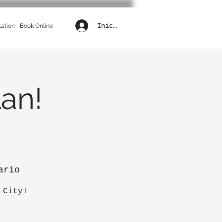
Iniciar sesión
tation
Book Online
lan!
ario
 City!