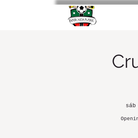
Cru
sáb
Openi