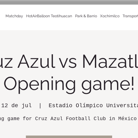
Matchday
HotAirBalloon Teotihuacan
Park & Barrio
Xochimilco
Transpor
z Azul vs Mazat
Opening game!
 12 de jul
  |  
Estadio Olímpico Universit
ng game for Cruz Azul Football Club in México